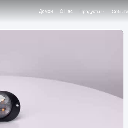
Домой
О Нас
Продукты
Событ