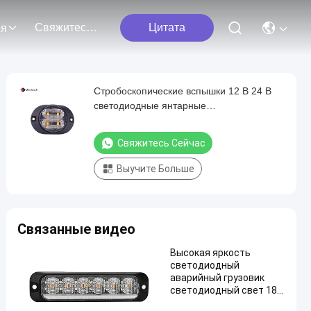
Свяжитесь Мы
Цитата
ия
Стробоскопические вспышки 12 В 24 В
светодиодные янтарные
стробоскопические предупреждающие
огни для грузовиков, наклейка 3 м
Свяжитесь Сейчас
Выучите Больше
Связанные видео
Высокая яркость
светодиодный
аварийный грузовик
светодиодный свет 18W
светодиодные