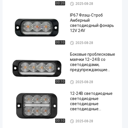
аварийные фонари
Светильник для грузовиков
00:20
2025-08-28
транспортных средств
IP67 Флэш-Строб
Амберный
светодиодный фонарь
12V 24V
Светильник для грузовиков
00:10
2025-08-28
Боковые проблесковые
маячки 12–24 В со
светодиодами,
предупреждающие
сигналы IP67
Светильник для грузовиков
00:10
2025-08-28
12-24В светодиодные
светодиодные
светодиодные
светодиодные
светодиодные
светодиодные
Светильник для грузовиков
00:10
2025-08-28
светодиодные