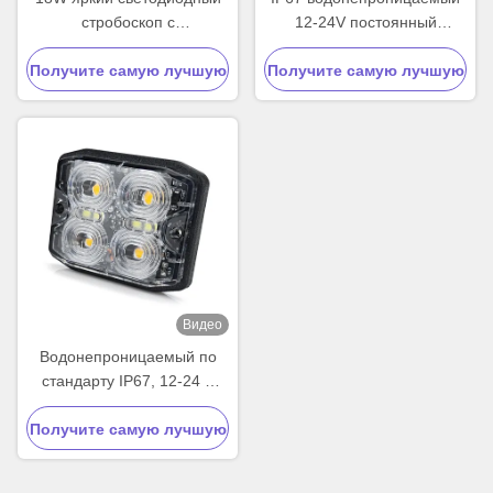
стробоскоп с
12-24V постоянный
водонепроницаемостью
светодиодный фонарик для
Получите самую лучшую
IP67 и материалами линз
Получите самую лучшую
грузовиков с
из поликарбоната для
светодиодными чипами
цену
цену
грузовиков и аварийных
CREE для предупреждения
транспортных средств
транспортного средства
Видео
Водонепроницаемый по
стандарту IP67, 12-24 В
постоянного тока, янтарно-
Получите самую лучшую
желтый мигающий
светодиодный стробоскоп
цену
для аварийного