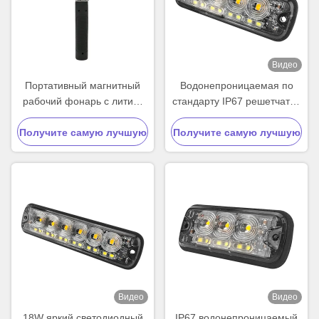
Видео
Портативный магнитный
Водонепроницаемая по
рабочий фонарь с литий-
стандарту IP67 решетчатая
ионным аккумулятором 7,4
стробоскопическая фара
Получите самую лучшую
В 3000 мАч для
12-24 В постоянного тока с
Получите самую лучшую
автозапчастей
чипами CREE LED для
цену
цену
предупреждения и
стробоскопического
мигания грузовиков
Видео
Видео
18W яркий светодиодный
IP67 водонепроницаемый