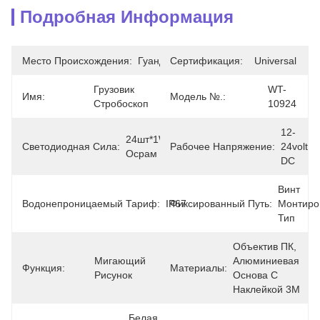
Подробная Информация
Место Происхождения:
Гуандун
Сертификация:
Universal
Грузовик 
WT-
Имя:
Модель №.:
Стробоскоп
10924
12-
24шт*1W 
Светодиодная Сила:
Рабочее Напряжение:
24volt 
Осрам
DC
Винт 
Водонепроницаемый Тариф:
IP67
Фиксированный Путь:
Монтиро
Тип
Объектив ПК, 
Мигающий 
Алюминиевая 
Функция:
Материалы:
Рисунок
Основа С 
Наклейкой 3M
Белая 