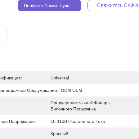
Свяжитесь Сейча
Получите Самую Лучшую Цену
тификация:
Universal
лепродажное Обслуживание:
ODM OEM
Предупредительный Фонарь 
Вилочного Погрузчика
чее Напряжение:
10-110В Постоянного Тока
:
Красный