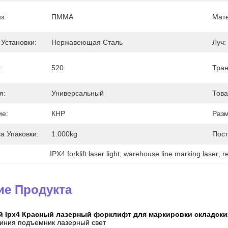
з:
ПММА
Мат
 Установки:
Нержавеющая Сталь
Луч:
:
520
Тран
я:
Универсальный
Това
ие:
КНР
Разм
а Упаковки:
1.000kg
Пост
IPX4 forklift laser light
, 
warehouse line marking laser
, 
r
ие Продукта
 Ipx4 Красный лазерный форклифт для маркировки складски
иния подъемник лазерный свет