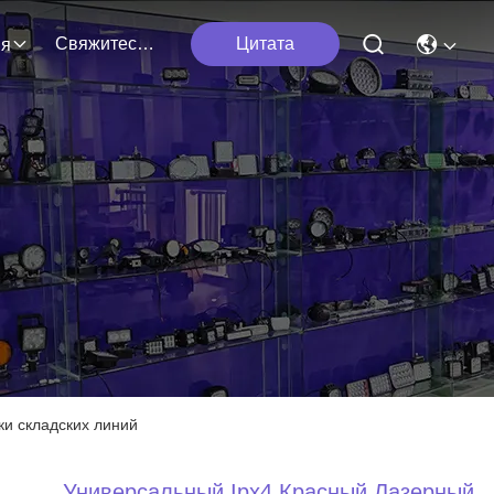
Свяжитесь Мы
Цитата
ия
и складских линий
Универсальный Ipx4 Красный Лазерный