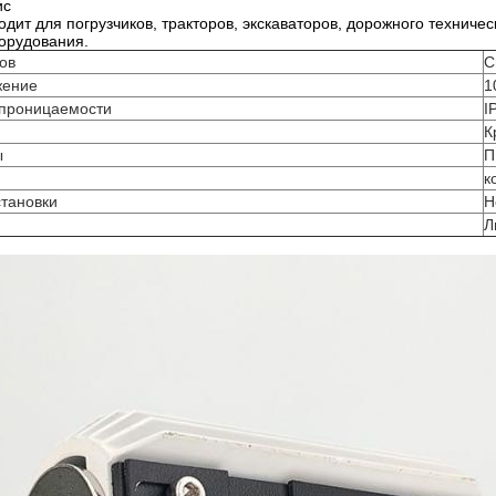
ис
дит для погрузчиков, тракторов, экскаваторов, дорожного техниче
орудования.
ов
С
жение
1
епроницаемости
I
К
ы
П
к
становки
Н
Л