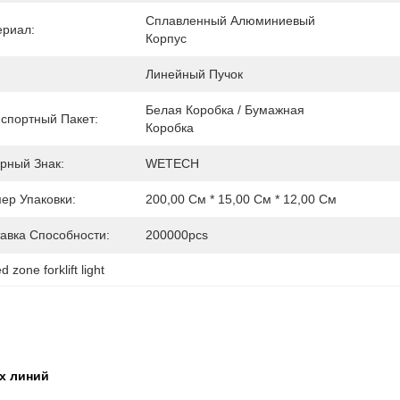
Сплавленный Алюминиевый 
ериал:
Корпус
Линейный Пучок
Белая Коробка / Бумажная 
спортный Пакет:
Коробка
рный Знак:
WETECH
ер Упаковки:
200,00 См * 15,00 См * 12,00 См
авка Способности:
200000pcs
ed zone forklift light
х линий