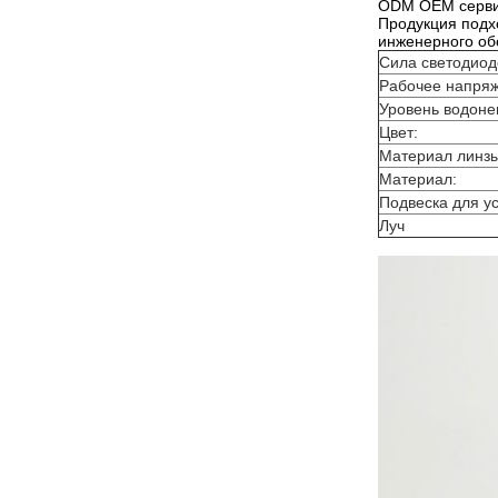
ODM OEM серв
Продукция подхо
инженерного об
Сила светодиод
Рабочее напря
Уровень водон
Цвет:
Материал линз
Материал:
Подвеска для у
Луч