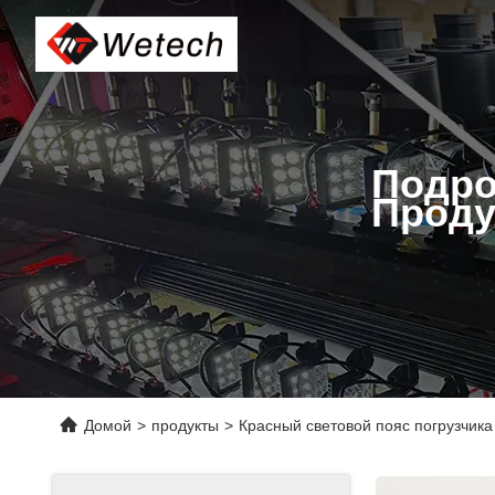
Подро
Проду
Домой
>
продукты
>
Красный световой пояс погрузчика