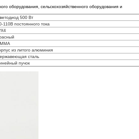
ского оборудования, сельскохозяйственного оборудования и
ветодиод 500 Вт
0-110В постоянного тока
PX4
расный
ММА
орпус из литого алюминия
ержавеющая сталь
инейный пучок