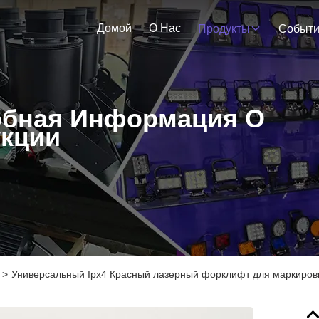
Домой
О Нас
Продукты
Событ
бная Информация О
кции
>
Универсальный Ipx4 Красный лазерный форклифт для маркировк